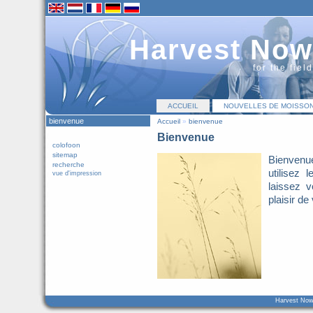
Harvest Now
for the fiel
ACCUEIL
NOUVELLES DE MOISSO
bienvenue
Accueil
»
bienvenue
Bienvenue
colofoon
sitemap
Bienvenue
recherche
utilisez 
vue d'impression
laissez 
plaisir de
Harvest Now