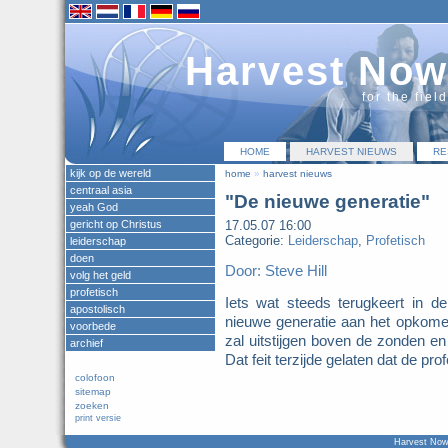
Harvest Now
for the fiel
HOME
HARVEST NIEUWS
RE
kijk op de wereld
home
»
harvest nieuws
centraal asia
"De nieuwe generatie"
yeah God
gericht op Christus
17.05.07 16:00
Categorie:
Leiderschap
,
Profetisch
leiderschap
doen
Door: Steve Hill
volg het geld
profetisch
Iets wat steeds terugkeert in d
apostolisch
nieuwe generatie aan het opkomen
voorbede
zal uitstijgen boven de zonden e
archief
Dat feit terzijde gelaten dat de p
colofoon
sitemap
zoeken
print versie
Harvest Now