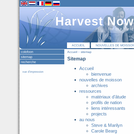
Harvest Now
for the fiel
ACCUEIL
NOUVELLES DE MOISSO
colofoon
Accueil
»
sitemap
sitemap
Sitemap
recherche
Accueil
vue d'impression
bienvenue
nouvelles de moisson
archives
ressources
matériaux d'âtude
profils de nation
liens intéressants
projects
au nous
Steve & Marilyn
Carole Bearg