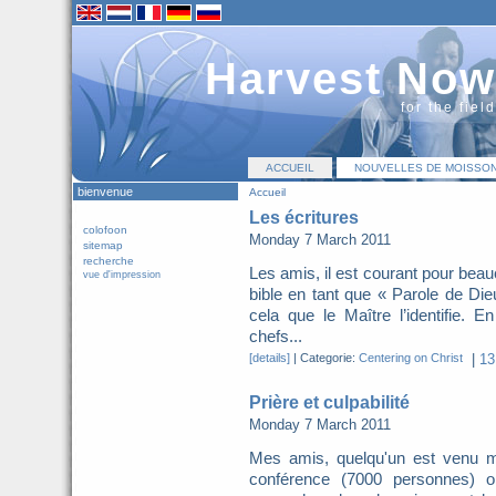
Harvest Now
for the fiel
ACCUEIL
NOUVELLES DE MOISSO
bienvenue
Accueil
Les écritures
colofoon
Monday 7 March 2011
sitemap
recherche
Les amis, il est courant pour beau
vue d'impression
bible en tant que « Parole de D
cela que le Maître l’identifie. 
chefs...
[details]
|
Categorie:
Centering on Christ
|
13
Prière et culpabilité
Monday 7 March 2011
Mes amis, quelqu'un est venu me
conférence (7000 personnes) où