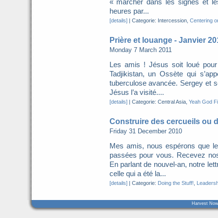
« marcher dans les signes et les 
heures par...
[details]
|
Categorie: Intercession,
Centering o
Prière et louange - Janvier 20
Monday 7 March 2011
Les amis ! Jésus soit loué pour 
Tadjikistan, un Ossète qui s’app
tuberculose avancée. Sergey et ses
Jésus l’a visité....
[details]
|
Categorie: Central Asia,
Yeah God Fi
Construire des cercueils ou d
Friday 31 December 2010
Mes amis, nous espérons que les
passées pour vous. Recevez nos
En parlant de nouvel-an, notre let
celle qui a été la...
[details]
|
Categorie:
Doing the Stuff!
,
Leadersh
Harvest Now