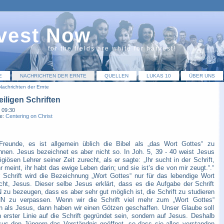
vest Now
for the fields are white for harvest!
E
NACHRICHTEN DER ERNTE
QUELLEN
LUKAS 10
ÜBER UNS
Nachrichten der Ernte
eiligen Schriften
 09:30
ie:
Centering on Christ
Freunde, es ist allgemein üblich die Bibel als „das Wort Gottes“ zu
hnen. Jesus bezeichnet es aber nicht so. In Joh. 5, 39 - 40 weist Jesus
igiösen Lehrer seiner Zeit zurecht, als er sagte: „Ihr sucht in der Schrift,
r meint, ihr habt das ewige Leben darin; und sie ist’s die von mir zeugt.“.“
 Schrift wird die Bezeichnung „Wort Gottes“ nur für das lebendige Wort
cht, Jesus. Dieser selbe Jesus erklärt, dass es die Aufgabe der Schrift
N zu bezeugen, dass es aber sehr gut möglich ist, die Schrift zu studieren
N zu verpassen. Wenn wir die Schrift viel mehr zum „Wort Gottes“
en als Jesus, dann haben wir einen Götzen geschaffen. Unser Glaube soll
n erster Linie auf die Schrift gegründet sein, sondern auf Jesus. Deshalb
sus den Jüngern das Verständnis geöffnet, so dass sie alles verstanden