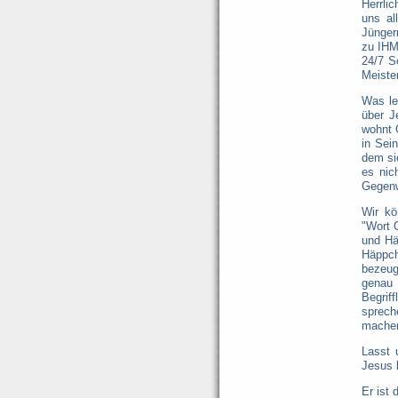
Herrlic
uns al
Jünger
zu IHM
24/7 S
Meister
Was le
über J
wohnt 
in Sei
dem si
es nic
Gegenw
Wir kö
"Wort 
und Hä
Häppch
bezeug
genau
Begrif
sprech
machen.
Lasst 
Jesus 
Er ist 