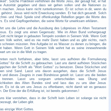
hkeit". Solche Praktiken verhöhnen die Worte Jesu, der gesagt hat, er hat
le Autorität gegeben und dass wir gehen sollen und die Nationen zu
n machen. Jesus kann nicht runterkommen. Er ist schon in dir, wenn du
 gehörst. Jesus wird nicht Erweckung senden. Er hat dich gesandt. Solch
chrei- und Heul- Spiele sind offenkundige Rebellion gegen die Worte des
s. Es sind Gepflogenheiten, die seine Worte für unwirksam erklären..
hrt uns die Lehre und die Ausübung des Lobpreises im Alten Testament
esus. Es zeigt uns einen Gegensatz. Wie im Alten Bund vorhergesagt
Gott nicht länger in gebauten Tempeln sondern in Seinem Volk. Wenn Gott
nem Volk wohnt, wird es nie mehr Durst haben und es gibt nichts, nach
e schreien müssten. Ihre Aufgabe ist es Wasser zu denen zu bringen, die
ht haben. Wenn Gott in Seinem Volk wohnt hat es seine innewohnende
art um sie in die Welt zu tragen.
nnten noch fortfahren, aber bitte, lasst uns aufhören die Formulierung
Gottes" für die Schrift zu gebrauchen. Last uns damit aufhören Stückchen
ppchen der Schrift als "Wort Gottes" zu benutzen. Diese Stückchen und
en sind Sand. Lasst uns davon ausgehen, dass die Schrift Jesus
t und dieses Zeugnis in zwei Bündnisse geteilt ist. Lasst uns die beiden
 trennen. Lasst uns sorgsam unterscheiden was Übung und
flichkeiten des Alten Bundes sind und lass das zu uns über Jesus
en. Es ist da um uns Jesus zu offenbaren, nicht damit wir es genauso
 Der Eine der die Erfüllung ist, ist bereits gekommen.!
uns klar verstehen, dass in der Schrift kein Leben ist solange sie nicht
bezeugt, der Leben gibt.
das einzige Wort Gottes.