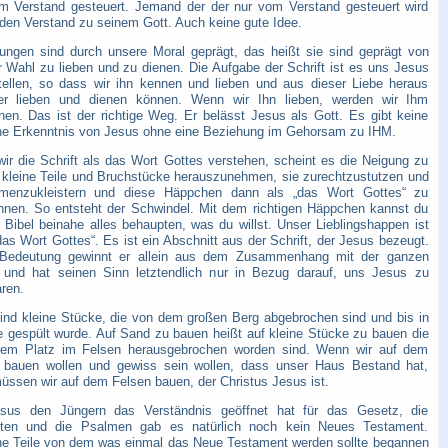
m Verstand gesteuert. Jemand der der nur vom Verstand gesteuert wird
den Verstand zu seinem Gott. Auch keine gute Idee.
ungen sind durch unsere Moral geprägt, das heißt sie sind geprägt von
r Wahl zu lieben und zu dienen. Die Aufgabe der Schrift ist es uns Jesus
tellen, so dass wir ihn kennen und lieben und aus dieser Liebe heraus
er lieben und dienen können. Wenn wir Ihn lieben, werden wir Ihm
hen. Das ist der richtige Weg. Er belässt Jesus als Gott. Es gibt keine
che Erkenntnis von Jesus ohne eine Beziehung im Gehorsam zu IHM.
ir die Schrift als das Wort Gottes verstehen, scheint es die Neigung zu
 kleine Teile und Bruchstücke herauszunehmen, sie zurechtzustutzen und
enzukleistern und diese Häppchen dann als „das Wort Gottes“ zu
hnen. So entsteht der Schwindel. Mit dem richtigen Häppchen kannst du
r Bibel beinahe alles behaupten, was du willst. Unser Lieblingshappen ist
das Wort Gottes“. Es ist ein Abschnitt aus der Schrift, der Jesus bezeugt.
Bedeutung gewinnt er allein aus dem Zusammenhang mit der ganzen
t und hat seinen Sinn letztendlich nur in Bezug darauf, uns Jesus zu
ren.
ind kleine Stücke, die von dem großen Berg abgebrochen sind und bis in
e gespült wurde. Auf Sand zu bauen heißt auf kleine Stücke zu bauen die
rem Platz im Felsen herausgebrochen worden sind. Wenn wir auf dem
 bauen wollen und gewiss sein wollen, dass unser Haus Bestand hat,
üssen wir auf dem Felsen bauen, der Christus Jesus ist.
sus den Jüngern das Verständnis geöffnet hat für das Gesetz, die
ten und die Psalmen gab es natürlich noch kein Neues Testament.
ne Teile von dem was einmal das Neue Testament werden sollte begannen