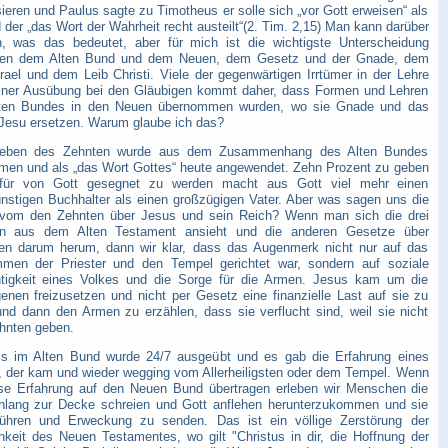
ieren und Paulus sagte zu Timotheus er solle sich „vor Gott erweisen“ als
der „das Wort der Wahrheit recht austeilt“(2. Tim. 2,15) Man kann darüber
en, was das bedeutet, aber für mich ist die wichtigste Unterscheidung
en dem Alten Bund und dem Neuen, dem Gesetz und der Gnade, dem
srael und dem Leib Christi. Viele der gegenwärtigen Irrtümer in der Lehre
iner Ausübung bei den Gläubigen kommt daher, dass Formen und Lehren
ten Bundes in den Neuen übernommen wurden, wo sie Gnade und das
Jesu ersetzen. Warum glaube ich das?
eben des Zehnten wurde aus dem Zusammenhang des Alten Bundes
en und als „das Wort Gottes“ heute angewendet. Zehn Prozent zu geben
für von Gott gesegnet zu werden macht aus Gott viel mehr einen
nstigen Buchhalter als einen großzügigen Vater. Aber was sagen uns die
vom den Zehnten über Jesus und sein Reich? Wenn man sich die drei
n aus dem Alten Testament ansieht und die anderen Gesetze über
en darum herum, dann wir klar, dass das Augenmerk nicht nur auf das
men der Priester und den Tempel gerichtet war, sondern auf soziale
tigkeit eines Volkes und die Sorge für die Armen. Jesus kam um die
enen freizusetzen und nicht per Gesetz eine finanzielle Last auf sie zu
und dann den Armen zu erzählen, dass sie verflucht sind, weil sie nicht
hnten geben.
is im Alten Bund wurde 24/7 ausgeübt und es gab die Erfahrung eines
, der kam und wieder wegging vom Allerheiligsten oder dem Tempel. Wenn
ese Erfahrung auf den Neuen Bund übertragen erleben wir Menschen die
nlang zur Decke schreien und Gott anflehen herunterzukommen und sie
ühren und Erweckung zu senden. Das ist ein völlige Zerstörung der
chkeit des Neuen Testamentes, wo gilt "Christus in dir, die Hoffnung der