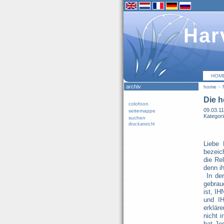
Har
HOM
archiv
home
»
Die h
colofoon
09.03.11
seitemappe
Kategor
suchen
druckansicht
Liebe 
bezeic
die Rel
denn ih
In der
gebrau
ist, IH
und IH
erklär
nicht i
hat Je