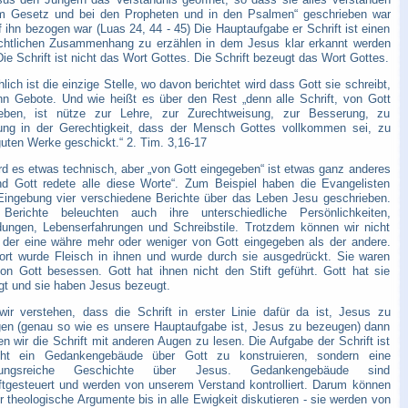
m Gesetz und bei den Propheten und in den Psalmen“ geschrieben war
 ihn bezogen war (Luas 24, 44 - 45) Die Hauptaufgabe er Schrift ist einen
chtlichen Zusammenhang zu erzählen in dem Jesus klar erkannt werden
ie Schrift ist nicht das Wort Gottes. Die Schrift bezeugt das Wort Gottes.
lich ist die einzige Stelle, wo davon berichtet wird dass Gott sie schreibt,
hn Gebote. Und wie heißt es über den Rest „denn alle Schrift, von Gott
eben, ist nütze zur Lehre, zur Zurechtweisung, zur Besserung, zu
ung in der Gerechtigkeit, dass der Mensch Gottes vollkommen sei, zu
guten Werke geschickt.“ 2. Tim. 3,16-17
ird es etwas technisch, aber „von Gott eingegeben“ ist etwas ganz anderes
nd Gott redete alle diese Worte“. Zum Beispiel haben die Evangelisten
Eingebung vier verschiedene Berichte über das Leben Jesu geschrieben.
Berichte beleuchten auch ihre unterschiedliche Persönlichkeiten,
dungen, Lebenserfahrungen und Schreibstile. Trotzdem können wir nicht
 der eine währe mehr oder weniger von Gott eingegeben als der andere.
rt wurde Fleisch in ihnen und wurde durch sie ausgedrückt. Sie waren
von Gott besessen. Gott hat ihnen nicht den Stift geführt. Gott hat sie
gt und sie haben Jesus bezeugt.
ir verstehen, dass die Schrift in erster Linie dafür da ist, Jesus zu
en (genau so wie es unsere Hauptaufgabe ist, Jesus zu bezeugen) dann
n wir die Schrift mit anderen Augen zu lesen. Die Aufgabe der Schrift ist
ht ein Gedankengebäude über Gott zu konstruieren, sondern eine
hungsreiche Geschichte über Jesus. Gedankengebäude sind
ftgesteuert und werden von unserem Verstand kontrolliert. Darum können
r theologische Argumente bis in alle Ewigkeit diskutieren - sie werden von