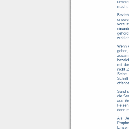
unsere
macht 
Bezieh
unsere
vorzus
einand
gehorc
wirkli
Wenn w
geben,
zusamm
bezeic
mit de
nicht „
Seine 
Schrif
offenba
Sand s
die Se
aus ih
Felsen
dann m
Als Je
Prophe
Einzel