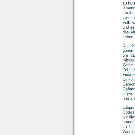
zu kurs
jemand 
streit
zwisch
Volk I
und se
des Al
Leben 
Das G
genomm
um da
missgü
Worte 
Zehnte
Finanz
Einkom
Gerech
Gefang
legen 
den Ze
Lobpre
Gottes
wir di
stunde
zu ber
Wirkli