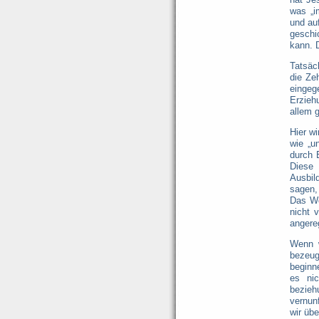
was „i
und auf
geschi
kann. D
Tatsäch
die Ze
eingeg
Erzieh
allem 
Hier w
wie „u
durch 
Diese 
Ausbil
sagen,
Das Wo
nicht 
angere
Wenn w
bezeug
beginne
es nic
bezie
vernun
wir übe