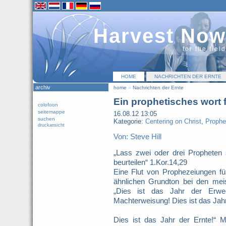
Harvest Now
for the fiel
HOME
NACHRICHTEN DER ERNTE
archiv
home
»
Nachrichten der Ernte
Ein prophetisches wort f
colofoon
seitemappe
16.08.12 13:05
suchen
Kategorie:
Centering on Christ
,
Prophe
druckansicht
Von: Steve Hill
„Lass zwei oder drei Propheten
beurteilen“ 1.Kor.14,29
Eine Flut von Prophezeiungen f
ähnlichen Grundton bei den mei
„Dies ist das Jahr der Erwe
Machterweisung! Dies ist das Ja
Dies ist das Jahr der Ernte!“ Me