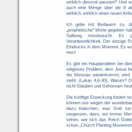
wirklich diesmal passiert? Und w
auch eine Menge über die 8 al
wirklich, wirklich einen neuen An
Ich gebe mit Bedauern zu, d
„prophetische“ Worte gegeben hab
Salbung missbraucht. Es g
Verantwortlichkeit. Der einzige 
Eindrucks in dem Moment. Es war 
Herr!
Es gibt ein Hauptproblem bei die
religiöses Problem, dem Jesus beg
der Messias wiederkommt, wird ih
steht. (Lukas 4,6-30). Warum? 
nicht Glauben und Gehorsam heut
Die künftige Erweckung fordert ni
können uns wegen der wunderbar
dazu klatschen, was Gott tun
vergessen, dass, wo immer Men
sehen, wie sich das Reich Gotte
schon „Church Planting Movement