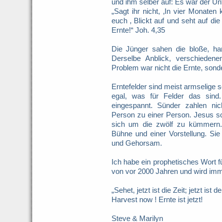
und ihm selber auf: Es war der Unt
„Sagt ihr nicht, ‚In vier Monaten
euch ‚ Blickt auf und seht auf di
Ernte!“ Joh. 4,35
Die Jünger sahen die bloße, har
Derselbe Anblick, verschieden
Problem war nicht die Ernte, sonde
Erntefelder sind meist armselige sc
egal, was für Felder das sind
eingespannt. Sünder zahlen nic
Person zu einer Person. Jesus s
sich um die zwölf zu kümmern.
Bühne und einer Vorstellung. Si
und Gehorsam.
Ich habe ein prophetisches Wort f
von vor 2000 Jahren und wird imm
„Sehet, jetzt ist die Zeit; jetzt ist 
Harvest now ! Ernte ist jetzt!
Steve & Marilyn