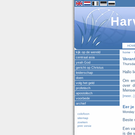
Har
HOM
kijk op de wereld
home
»
centraal asia
Veran
yeah God
Thursda
gericht op Christus
Hallo l
leiderschap
doen
Om eni
volg het geld
over d
profetisch
Mensen 
apostolisch
[meer...]
voorbede
archief
Eer je
Monday 
colofoon
sitemap
Beste 
zoeken
print versie
Een va
is die 