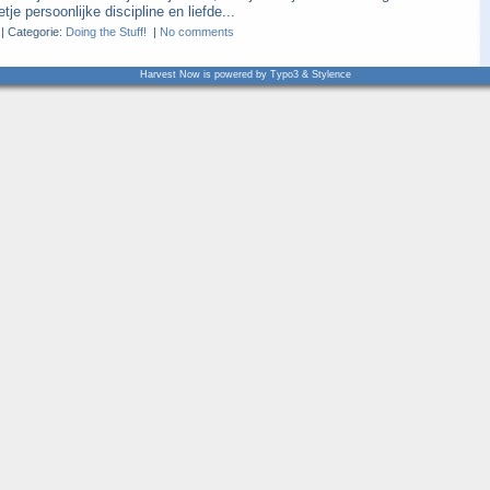
tje persoonlijke discipline en liefde...
|
Categorie:
Doing the Stuff!
|
No comments
Harvest Now is powered by Typo3 & Stylence