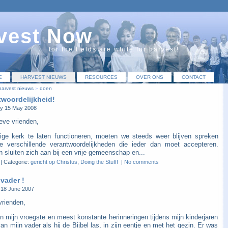
vest Now
for the fields are white for harvest!
E
HARVEST NIEUWS
RESOURCES
OVER ONS
CONTACT
harvest nieuws
»
doen
twoordelijkheid!
y 15 May 2008
ieve vrienden,
ge kerk te laten functioneren, moeten we steeds weer blijven spreken
e verschillende verantwoordelijkheden die ieder dan moet accepteren.
sluiten zich aan bij een vrije gemeenschap en...
|
Categorie:
gericht op Christus
,
Doing the Stuff!
|
No comments
 vader !
18 June 2007
vrienden,
n mijn vroegste en meest konstante herinneringen tijdens mijn kinderjaren
van mijn vader als hij de Bijbel las, in zijn eentje en met het gezin. Er was