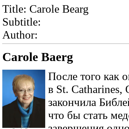
Title: Carole Bearg
Subtitle:
Author:
Carole Baerg
После того как 
в St. Catharines
закончила Библе
что бы стать ме
завершения одно