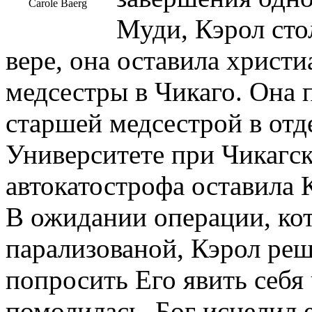
Carole Baerg
Муди, Кэрол сто
вере, она оставила христи
медсестры в Чикаго. Она 
старшей медсестрой в отд
Университете при Чикагс
автокатострофа оставила 
В ожидании операции, кот
парализованой, Кэрол реш
попросить Его явить себя
помолилась, Бог исцелил е